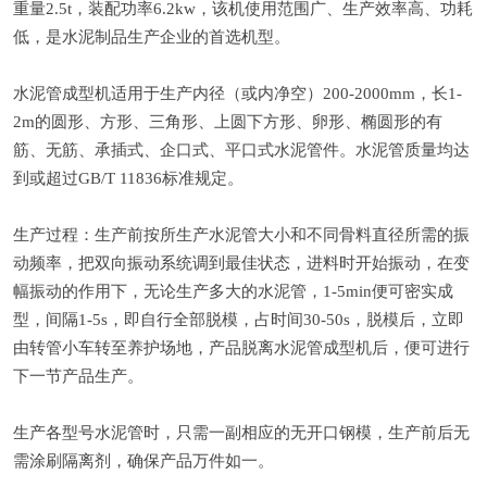
重量2.5t，装配功率6.2kw，该机使用范围广、生产效率高、功耗
低，是水泥制品生产企业的首选机型。
水泥管成型机适用于生产内径（或内净空）200-2000mm，长1-
2m的圆形、方形、三角形、上圆下方形、卵形、椭圆形的有
筋、无筋、承插式、企口式、平口式水泥管件。水泥管质量均达
到或超过GB/T 11836标准规定。
生产过程：生产前按所生产水泥管大小和不同骨料直径所需的振
动频率，把双向振动系统调到最佳状态，进料时开始振动，在变
幅振动的作用下，无论生产多大的水泥管，1-5min便可密实成
型，间隔1-5s，即自行全部脱模，占时间30-50s，脱模后，立即
由转管小车转至养护场地，产品脱离水泥管成型机后，便可进行
下一节产品生产。
生产各型号水泥管时，只需一副相应的无开口钢模，生产前后无
需涂刷隔离剂，确保产品万件如一。