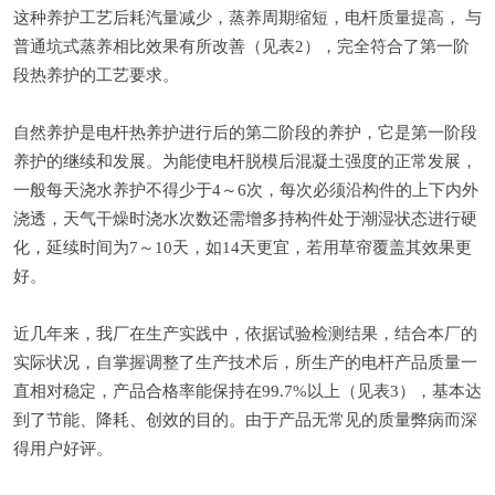
这种养护工艺后耗汽量减少，蒸养周期缩短，电杆质量提高， 与
普通坑式蒸养相比效果有所改善（见表2），完全符合了第一阶
段热养护的工艺要求。
自然养护是电杆热养护进行后的第二阶段的养护，它是第一阶段
养护的继续和发展。为能使电杆脱模后混凝土强度的正常发展，
一般每天浇水养护不得少于4～6次，每次必须沿构件的上下内外
浇透，天气干燥时浇水次数还需增多持构件处于潮湿状态进行硬
化，延续时间为7～10天，如14天更宜，若用草帘覆盖其效果更
好。
近几年来，我厂在生产实践中，依据试验检测结果，结合本厂的
实际状况，自掌握调整了生产技术后，所生产的电杆产品质量一
直相对稳定，产品合格率能保持在99.7%以上（见表3），基本达
到了节能、降耗、创效的目的。由于产品无常见的质量弊病而深
得用户好评。