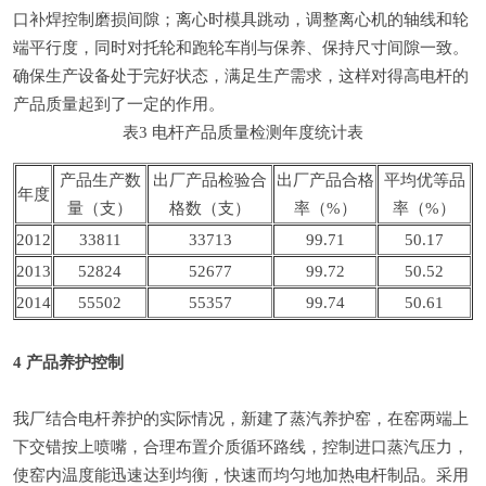
口补焊控制磨损间隙；离心时模具跳动，调整离心机的轴线和轮
端平行度，同时对托轮和跑轮车削与保养、保持尺寸间隙一致。
确保生产设备处于完好状态，满足生产需求，这样对得高电杆的
产品质量起到了一定的作用。
表3 电杆产品质量检测年度统计表
产品生产数
出厂产品检验合
出厂产品合格
平均优等品
年度
量（支）
格数（支）
率（%）
率（%）
2012
33811
33713
99.71
50.17
2013
52824
52677
99.72
50.52
2014
55502
55357
99.74
50.61
4 产品养护控制
我厂结合电杆养护的实际情况，新建了蒸汽养护窑，在窑两端上
下交错按上喷嘴，合理布置介质循环路线，控制进口蒸汽压力，
使窑内温度能迅速达到均衡，快速而均匀地加热电杆制品。采用