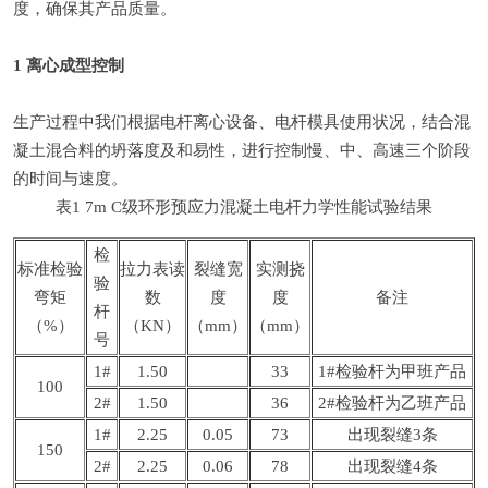
度，确保其产品质量。
1 离心成型控制
生产过程中我们根据
电杆离心设备
、
电杆模具
使用状况，结合混
凝土混合料的坍落度及和易性，进行控制慢、中、高速三个阶段
的时间与速度。
表1 7m C级环形预应力混凝土电杆力学性能试验结果
检
标准检验
拉力表读
裂缝宽
实测挠
验
弯矩
数
度
度
备注
杆
（%）
（KN）
（mm）
（mm）
号
1#
1.50
33
1#检验杆为甲班产品
100
2#
1.50
36
2#检验杆为乙班产品
1#
2.25
0.05
73
出现裂缝3条
150
2#
2.25
0.06
78
出现裂缝4条