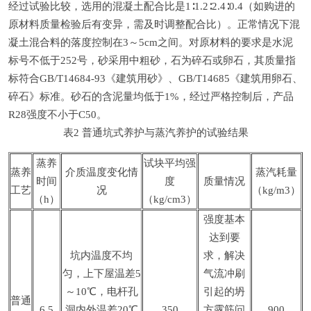
经过试验比较，选用的混凝土配合比是1∶1.2∶2.4∶0.4（如购进的
原材料质量检验后有变异，需及时调整配合比）。正常情况下混
凝土混合料的落度控制在3～5cm之间。对原材料的要求是水泥
标号不低于252号，砂采用中粗砂，石为碎石或卵石，其质量指
标符合GB/T14684-93《建筑用砂》、GB/T14685《建筑用卵石、
碎石》标准。砂石的含泥量均低于1%，经过严格控制后，产品
R28强度不小于C50。
表2 普通坑式养护与蒸汽养护的试验结果
蒸养
试块平均强
蒸养
介质温度变化情
蒸汽耗量
时间
度
质量情况
工艺
况
（kg/m3）
（h）
（kg/cm3）
强度基本
达到要
坑内温度不均
求，解决
匀，上下屋温差5
气流冲刷
～10℃，电杆孔
引起的坍
普通
6.5
洞内外温差20℃
350
方露筋问
900