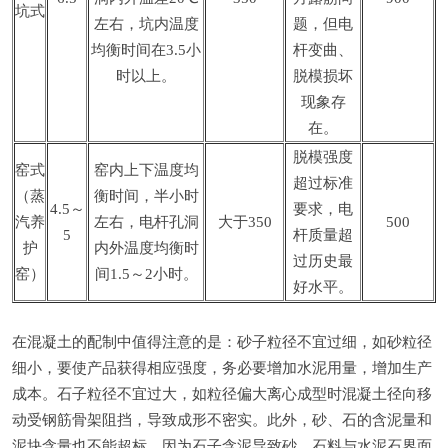
坑式
左右，坑内温度
题，但电
均衡时间在3.5小
杆变曲、
时以上。
脱模损坏
现象存
在。
脱模强度
窑式
窑内上下温度均
超过标准
（蒸
衡时间，半小时
4.5～
要求，电
汽养
左右，电杆孔洞
大于350
500
5
杆质量超
护
内外温度均衡时
过历史最
窑）
间1.5～2小时。
好水平。
在混凝土的配制中值得注意的是：砂子粒径不宜过细，如砂粒径
细小，要使产品获得相应强度，务必要增加水泥用量，增加生产
成本。石子粒径不宜过大，如粒径偏大离心成型时混凝土径向移
动受钢筋骨架阻挡，导致成形不密实。此外，砂、石的含泥量和
泥块含量也不能超标，因为石子含泥导致砂、石料与水泥石界面