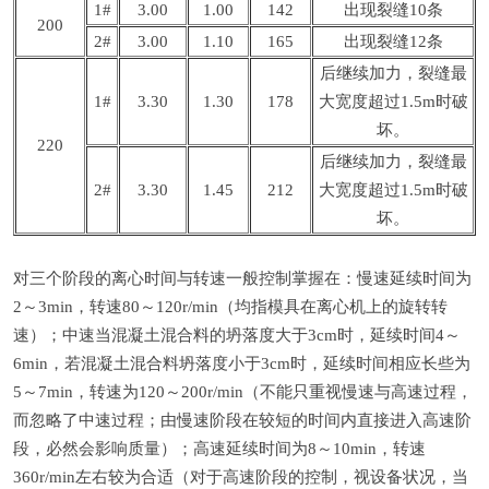
1#
3.00
1.00
142
出现裂缝10条
200
2#
3.00
1.10
165
出现裂缝12条
后继续加力，裂缝最
1#
3.30
1.30
178
大宽度超过1.5m时破
坏。
220
后继续加力，裂缝最
2#
3.30
1.45
212
大宽度超过1.5m时破
坏。
对三个阶段的离心时间与转速一般控制掌握在：慢速延续时间为
2～3min，转速80～120r/min（均指模具在离心机上的旋转转
速）；中速当混凝土混合料的坍落度大于3cm时，延续时间4～
6min，若混凝土混合料坍落度小于3cm时，延续时间相应长些为
5～7min，转速为120～200r/min（不能只重视慢速与高速过程，
而忽略了中速过程；由慢速阶段在较短的时间内直接进入高速阶
段，必然会影响质量）；高速延续时间为8～10min，转速
360r/min左右较为合适（对于高速阶段的控制，视设备状况，当