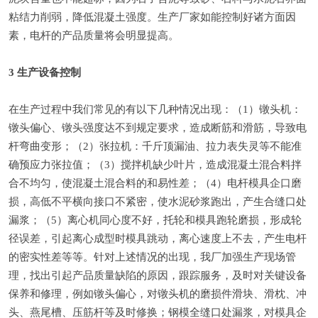
粘结力削弱，降低混凝土强度。生产厂家如能控制好诸方面因
素，电杆的产品质量将会明显提高。
3 生产设备控制
在生产过程中我们常见的有以下几种情况出现：（1）镦头机：
镦头偏心、镦头强度达不到规定要求，造成断筋和滑筋，导致电
杆弯曲变形；（2）张拉机：千斤顶漏油、拉力表失灵等不能准
确预应力张拉值；（3）搅拌机缺少叶片，造成混凝土混合料拌
合不均匀，使混凝土混合料的和易性差；（4）电杆模具企口磨
损，高低不平横向接口不紧密，使水泥砂浆跑出，产生合缝口处
漏浆；（5）离心机同心度不好，托轮和模具跑轮磨损，形成轮
径误差，引起离心成型时模具跳动，离心速度上不去，产生电杆
的密实性差等等。针对上述情况的出现，我厂加强生产现场管
理，找出引起产品质量缺陷的原因，跟踪服务，及时对关键设备
保养和修理，例如镦头偏心，对镦头机的磨损件滑块、滑枕、冲
头、燕尾槽、压筋杆等及时修换；钢模全缝口处漏浆，对模具企