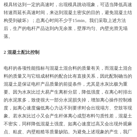
模具转达到一定的高速时，出现模具跳动现象，可适当降低高速
转速而延长高速时间，来达到混凝土密实的目的，避免混凝土结
构受到破坏）；总离心时间不少于15min。我们采取上述方法
后，生产的电杆产品达到内无余浆，壁厚均匀、内壁光滑无塌
落。
2 混凝土配比控制
电杆的各项性能指标与混凝土混合料的质量有关，而混凝土混合
料的质量又与它组成材料的配合比有直接关系，因此配制确当的
混凝土是保证电杆产品质量的前提条件，尤其是水灰比极为重
要。因为水灰比过大易产生离析分层，降低强度，在离心时排出
的水泥浆多，致使很大一部分水泥损失掉，增加离心操作控制难
度，如离心速度偏低离心力达不到要求时会出现塌方、空鼓等现
象。若水灰比过小又会产生杆体离心成型布料匀质性差，混凝土
不密实，同样降低混凝土强度。如离心速度过高又会出现外观麻
点、粘皮、内壁粗糙等质量缺陷。为避免上述现象的产生，我厂